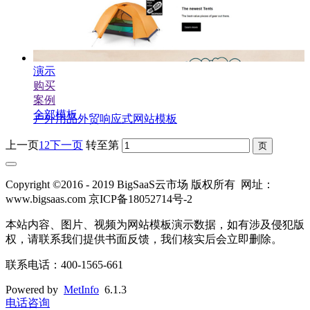
演示
购买
案例
全部模板
户外用品外贸响应式网站模板
上一页
1
2
下一页
转至第
Copyright ©2016 - 2019 BigSaaS云市场 版权所有 网址：
www.bigsaas.com 京ICP备18052714号-2
本站内容、图片、视频为网站模板演示数据，如有涉及侵犯版
权，请联系我们提供书面反馈，我们核实后会立即删除。
联系电话：400-1565-661
Powered by
MetInfo
6.1.3
电话咨询